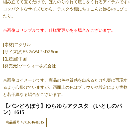
組み立てて置くだけで、ほんのりゆれて癒しをくれるアイテムです♪
コンパクトなサイズだから、デスクや棚にちょこんと飾るのにぴっ
たり。
※画像はサンプルです。仕様変更がある場合がございます。
[素材]アクリル
[サイズ]約H6.2×W4.2×D2.5cm
[生産国]中国
[発売元]ゾーウィー株式会社
※画像はイメージです。商品の色や質感を出来るだけ忠実に再現す
るよう心掛けていますが、画面上の色はブラウザや設定により実物
と若干異なる場合がございます。
【パンどろぼう】ゆらゆらアクスタ （いとしのパ
ン）1615
商品番号
4571651641615