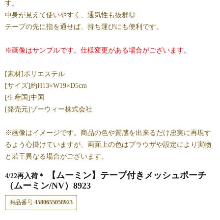
す。
中身が見えて使いやすく、通気性も抜群◎
テープの先に指を通せば、持ち運びにも便利です。
※画像はサンプルです。仕様変更がある場合がございます。
[素材]ポリエステル
[サイズ]約H13×W19×D5cm
[生産国]中国
[発売元]ゾーウィー株式会社
※画像はイメージです。商品の色や質感を出来るだけ忠実に再現す
るよう心掛けていますが、画面上の色はブラウザや設定により実物
と若干異なる場合がございます。
【ムーミン】テープ付きメッシュポーチ
4/22再入荷＊
（ムーミン/NV）8923
商品番号
4580655058923