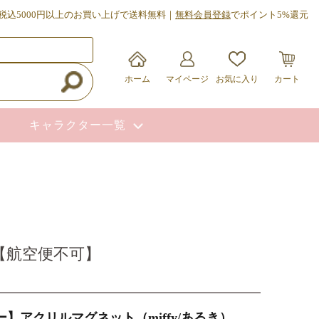
税込5000円以上のお買い上げで送料無料｜
無料会員登録
でポイント5%還元
ホーム
マイページ
お気に入り
カート
キャラクター一覧
0【航空便不可】
】アクリルマグネット（miffy/あるき）