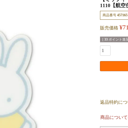
1110【航
商品番号
457165
¥
7
販売価格
[
33
ポイント進呈
返品特約につ
商品について