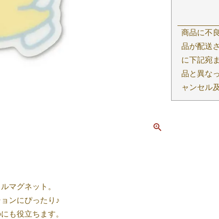
商品に不
品が配送さ
に下記宛
品と異な
ャンセル
リルマグネット。
ョンにぴったり♪
のにも役立ちます。