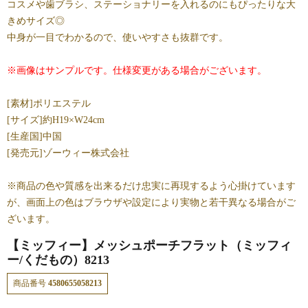
コスメや歯ブラシ、ステーショナリーを入れるのにもぴったりな大
きめサイズ◎
中身が一目でわかるので、使いやすさも抜群です。
※画像はサンプルです。仕様変更がある場合がございます。
[素材]ポリエステル
[サイズ]約H19×W24cm
[生産国]中国
[発売元]ゾーウィー株式会社
※商品の色や質感を出来るだけ忠実に再現するよう心掛けています
が、画面上の色はブラウザや設定により実物と若干異なる場合がご
ざいます。
【ミッフィー】メッシュポーチフラット（ミッフィ
ー/くだもの）8213
商品番号
4580655058213