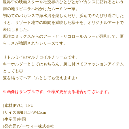
世界中の映画スターや社交界のひとびとがバカンスに訪れるという
南の地リビエラへ出かけたムーミン一家。
初めてのバカンスで海水浴を楽しんだり、浜辺でのんびり過ごした
りと、リゾート地での時間を満喫した様子を、オリジナルアートで
表現しました。
原作コミックスからのアートとトリコロールカラーが調和して、夏
らしさが強調されたシリーズです。
リトルミイのマルチコイルチャームです。
キーホルダーとしてはもちろん、腕に付けてファッションアイテム
としても◎
髪を結ってヘアゴムとしても使えますよ♪
※画像はサンプルです。仕様変更がある場合がございます。
[素材]PVC、TPU
[サイズ]約H4.1×W4.5cm
[生産国]中国
[発売元]ゾーウィー株式会社