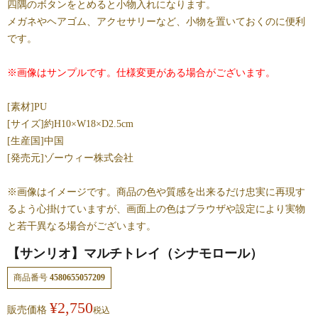
四隅のボタンをとめると小物入れになります。
メガネやヘアゴム、アクセサリーなど、小物を置いておくのに便利
です。
※画像はサンプルです。仕様変更がある場合がございます。
[素材]PU
[サイズ]約H10×W18×D2.5cm
[生産国]中国
[発売元]ゾーウィー株式会社
※画像はイメージです。商品の色や質感を出来るだけ忠実に再現す
るよう心掛けていますが、画面上の色はブラウザや設定により実物
と若干異なる場合がございます。
【サンリオ】マルチトレイ（シナモロール）
商品番号
4580655057209
¥
2,750
販売価格
税込