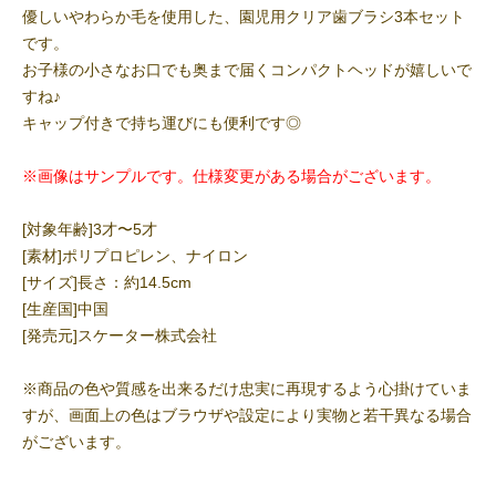
優しいやわらか毛を使用した、園児用クリア歯ブラシ3本セット
です。
お子様の小さなお口でも奥まで届くコンパクトヘッドが嬉しいで
すね♪
キャップ付きで持ち運びにも便利です◎
※画像はサンプルです。仕様変更がある場合がございます。
[対象年齢]3才〜5才
[素材]ポリプロピレン、ナイロン
[サイズ]長さ：約14.5cm
[生産国]中国
[発売元]スケーター株式会社
※商品の色や質感を出来るだけ忠実に再現するよう心掛けていま
すが、画面上の色はブラウザや設定により実物と若干異なる場合
がございます。