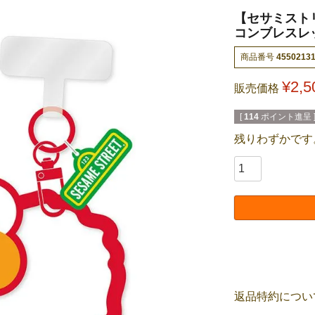
【セサミスト
コンブレスレッ
商品番号
4550213
¥
2,5
販売価格
[
114
ポイント進呈 
残りわずかです
返品特約につい