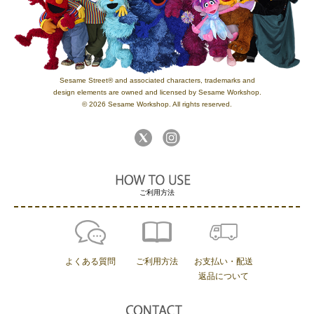
Sesame Street® and associated characters, trademarks and
design elements are owned and licensed by Sesame Workshop.
© 2026 Sesame Workshop. All rights reserved.
ご利用方法
よくある質問
ご利用方法
お支払い・配送
返品について