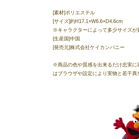
[素材]ポリエステル
[サイズ]約H17.1×W6.6×D4.6cm
※キャラクターによって多少サイズが
[生産国]中国
[発売元]株式会社ケイカンパニー
※商品の色や質感を出来るだけ忠実に
はブラウザや設定により実物と若干異