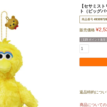
【セサミスト
ト（ビッグバー
商品番号
4930972
¥
2,5
販売価格
[
115
ポイント進呈 
返品特約につい
商品についての