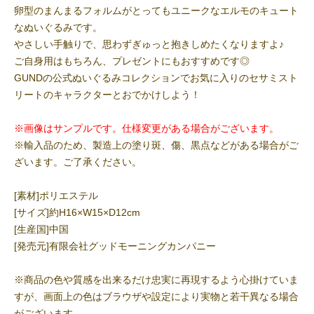
卵型のまんまるフォルムがとってもユニークなエルモのキュート
なぬいぐるみです。
やさしい手触りで、思わずぎゅっと抱きしめたくなりますよ♪
ご自身用はもちろん、プレゼントにもおすすめです◎
GUNDの公式ぬいぐるみコレクションでお気に入りのセサミスト
リートのキャラクターとおでかけしよう！
※画像はサンプルです。仕様変更がある場合がございます。
※輸入品のため、製造上の塗り斑、傷、黒点などがある場合がご
ざいます。ご了承ください。
[素材]ポリエステル
[サイズ]約H16×W15×D12cm
[生産国]中国
[発売元]有限会社グッドモーニングカンパニー
※商品の色や質感を出来るだけ忠実に再現するよう心掛けていま
すが、画面上の色はブラウザや設定により実物と若干異なる場合
がございます。