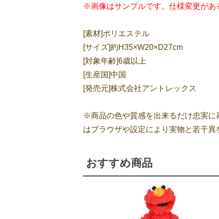
※画像はサンプルです。仕様変更があ
[素材]ポリエステル
[サイズ]約H35×W20×D27cm
[対象年齢]6歳以上
[生産国]中国
[発売元]株式会社アントレックス
※商品の色や質感を出来るだけ忠実に
はブラウザや設定により実物と若干異
おすすめ商品