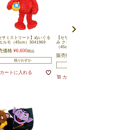
セサミストリート】ぬいぐる
【セサミストリート】ぬいぐる
エルモ（45cm）3041969
み クッキーモンスター
（45cm）3041968
売価格
¥
6,600
税込
販売価格
¥
6,600
税込
残りわずか
残りわずか
カートに入れる
カートに入れる