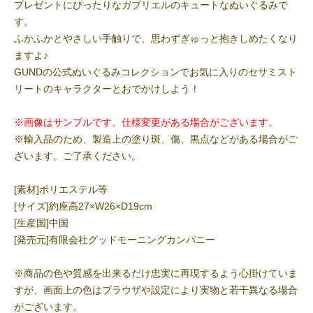
プレゼントにぴったりなガブリエルのキュートなぬいぐるみで
す。
ふかふかとやさしい手触りで、思わずぎゅっと抱きしめたくなり
ますよ♪
GUNDの公式ぬいぐるみコレクションでお気に入りのセサミスト
リートのキャラクターとおでかけしよう！
※画像はサンプルです。仕様変更がある場合がございます。
※輸入品のため、製造上の塗り斑、傷、黒点などがある場合がご
ざいます。ご了承ください。
[素材]ポリエステル等
[サイズ]約座高27×W26×D19cm
[生産国]中国
[発売元]有限会社グッドモーニングカンパニー
※商品の色や質感を出来るだけ忠実に再現するよう心掛けていま
すが、画面上の色はブラウザや設定により実物と若干異なる場合
がございます。