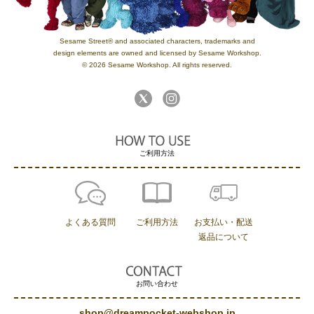
Sesame Street® and associated characters, trademarks and
design elements are owned and licensed by Sesame Workshop.
© 2026 Sesame Workshop. All rights reserved.
ご利用方法
よくある質問
ご利用方法
お支払い・配送
返品について
お問い合わせ
shop@dreampocket-webshop.jp