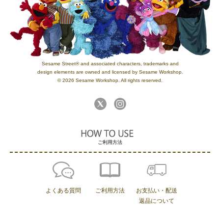
Sesame Street® and associated characters, trademarks and
design elements are owned and licensed by Sesame Workshop.
© 2026 Sesame Workshop. All rights reserved.
ご利用方法
よくある質問
ご利用方法
お支払い・配送
返品について