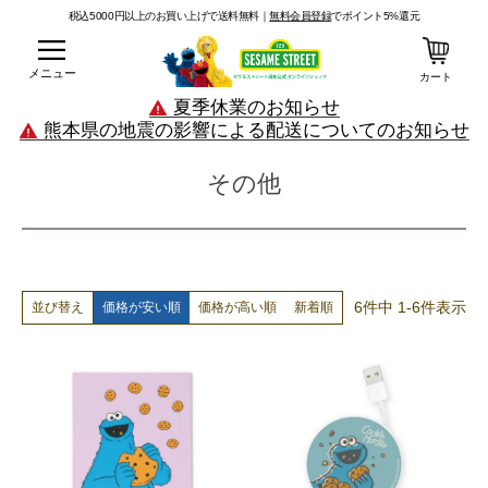
税込5000円以上のお買い上げで送料無料｜
無料会員登録
でポイント5%還元
メニュー
カート
夏季休業のお知らせ
熊本県の地震の影響による配送についてのお知らせ
その他
6
件中
1
-
6
件表示
価格が安い順
価格が高い順
新着順
並び替え