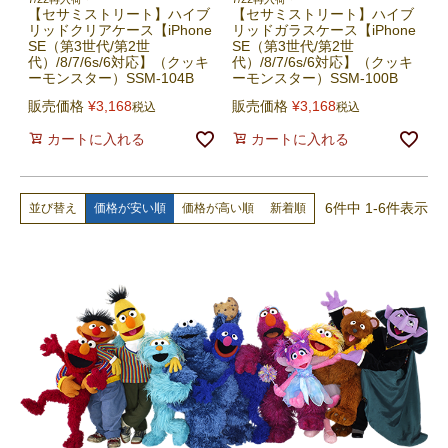
【セサミストリート】ハイブ
【セサミストリート】ハイブ
リッドクリアケース【iPhone
リッドガラスケース【iPhone
SE（第3世代/第2世
SE（第3世代/第2世
代）/8/7/6s/6対応】（クッキ
代）/8/7/6s/6対応】（クッキ
ーモンスター）SSM-104B
ーモンスター）SSM-100B
販売価格
¥
3,168
販売価格
¥
3,168
税込
税込
カートに入れる
カートに入れる
6
件中
1
-
6
件表示
価格が安い順
価格が高い順
新着順
並び替え