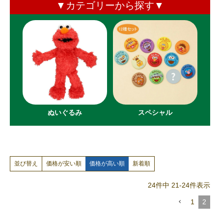
▼カテゴリーから探す▼
ぬいぐるみ
スペシャル
価格が安い順
価格が高い順
新着順
並び替え
24
件中
21
-
24
件表示
1
2