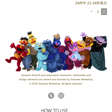
24
件中
21
-
24
件表示
1
2
Sesame Street® and associated characters, trademarks and
design elements are owned and licensed by Sesame Workshop.
© 2026 Sesame Workshop. All rights reserved.