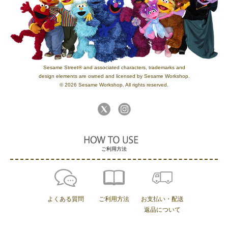
Sesame Street® and associated characters, trademarks and
design elements are owned and licensed by Sesame Workshop.
© 2026 Sesame Workshop. All rights reserved.
ご利用方法
よくある質問
ご利用方法
お支払い・配送
返品について