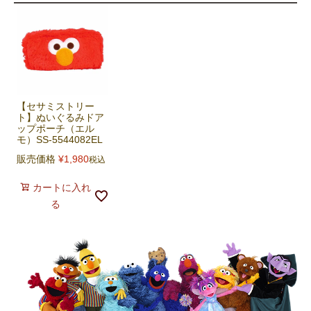
【セサミストリー
ト】ぬいぐるみドア
ップポーチ（エル
モ）SS-5544082EL
販売価格
¥
1,980
税込
カートに入れ
る