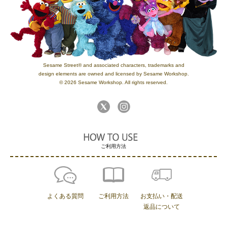
Sesame Street® and associated characters, trademarks and
design elements are owned and licensed by Sesame Workshop.
© 2026 Sesame Workshop. All rights reserved.
ご利用方法
よくある質問
ご利用方法
お支払い・配送
返品について