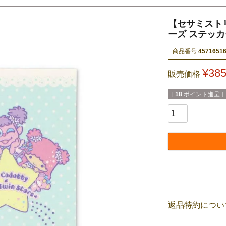
【セサミスト
ーズ ステッ
商品番号
4571651
¥
38
販売価格
[
18
ポイント進呈 ]
返品特約につい