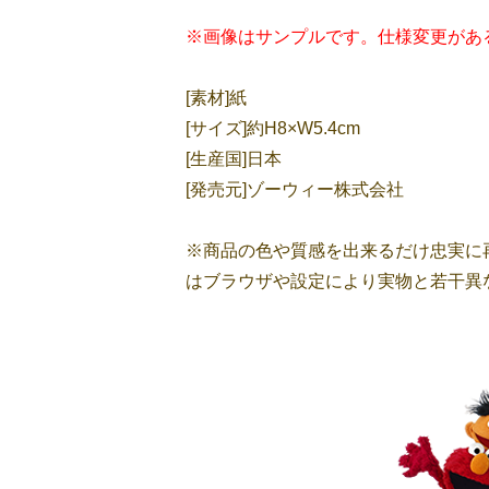
※画像はサンプルです。仕様変更があ
[素材]紙
[サイズ]約H8×W5.4cm
[生産国]日本
[発売元]ゾーウィー株式会社
※商品の色や質感を出来るだけ忠実に
はブラウザや設定により実物と若干異