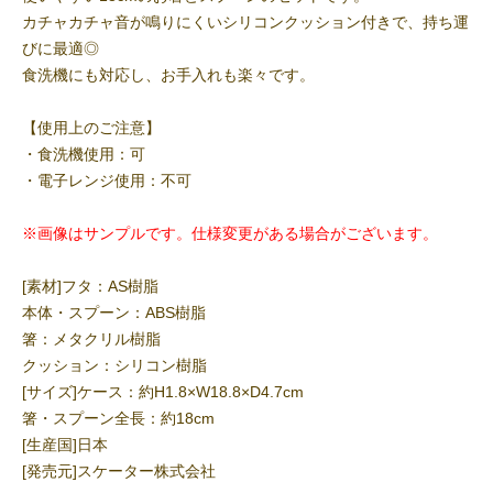
カチャカチャ音が鳴りにくいシリコンクッション付きで、持ち運
びに最適◎
食洗機にも対応し、お手入れも楽々です。
【使用上のご注意】
・食洗機使用：可
・電子レンジ使用：不可
※画像はサンプルです。仕様変更がある場合がございます。
[素材]フタ：AS樹脂
本体・スプーン：ABS樹脂
箸：メタクリル樹脂
クッション：シリコン樹脂
[サイズ]ケース：約H1.8×W18.8×D4.7cm
箸・スプーン全長：約18cm
[生産国]日本
[発売元]スケーター株式会社