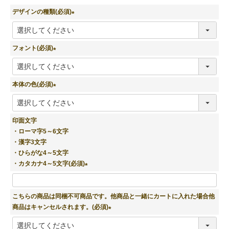
デザインの種類(必須)
(
必
須
フォント(必須)
)
(
必
須
本体の色(必須)
)
(
必
須
印面文字
)
・ローマ字5～6文字
・漢字3文字
・ひらがな4～5文字
・カタカナ4～5文字(必須)
(
必
こちらの商品は同梱不可商品です。他商品と一緒にカートに入れた場合他
須
商品はキャンセルされます。(必須)
)
(