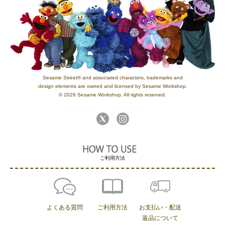
Sesame Street® and associated characters, trademarks and
design elements are owned and licensed by Sesame Workshop.
© 2026 Sesame Workshop. All rights reserved.
ご利用方法
よくある質問
ご利用方法
お支払い・配送
返品について