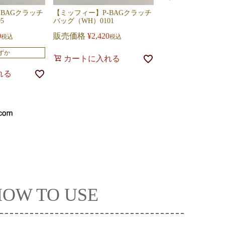
-BAGクラッチ
【ミッフィー】P-BAGクラッチ
【ミッフィー】A-B
5
バッグ（WH）0101
ク）8583
0
販売価格
¥
2,420
販売価格
¥
2,200
税込
税込
税
ずか
残りわず
カートに入れる
れる
カートに入れ
HOW TO USE