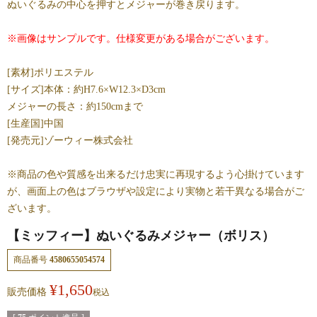
ぬいぐるみの中心を押すとメジャーが巻き戻ります。
※画像はサンプルです。仕様変更がある場合がございます。
[素材]ポリエステル
[サイズ]本体：約H7.6×W12.3×D3cm
メジャーの長さ：約150cmまで
[生産国]中国
[発売元]ゾーウィー株式会社
※商品の色や質感を出来るだけ忠実に再現するよう心掛けています
が、画面上の色はブラウザや設定により実物と若干異なる場合がご
ざいます。
【ミッフィー】ぬいぐるみメジャー（ボリス）
商品番号
4580655054574
¥
1,650
販売価格
税込