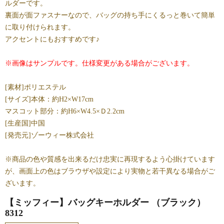
ルダーです。
裏面が面ファスナーなので、バッグの持ち手にくるっと巻いて簡単
に取り付けられます。
アクセントにもおすすめです♪
※画像はサンプルです。仕様変更がある場合がございます。
[素材]ポリエステル
[サイズ]本体：約H2×W17cm
マスコット部分：約H6×W4.5×Ｄ2.2cm
[生産国]中国
[発売元]ゾーウィー株式会社
※商品の色や質感を出来るだけ忠実に再現するよう心掛けています
が、画面上の色はブラウザや設定により実物と若干異なる場合がご
ざいます。
【ミッフィー】バッグキーホルダー （ブラック）
8312