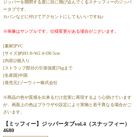
ジッパーを開閉する度に目に飛び込んでくるスナッフィーのジッパ
ータブです。
カバンなどに付けてアクセントにしてもいいですね♪
※画像はサンプルです。仕様変更がある場合がございます。
[素材]PVC
[サイズ]約H1.8×W2.4×D0.5cm
[内容]2個入り
[ストラップ部分の引張強度]7kgまで
[生産国]中国
[発売元]ゾーウィー株式会社
※商品の色や質感を出来るだけ忠実に再現するよう心掛けています
が、画面上の色はブラウザや設定により実物と若干異なる場合がご
ざいます。
【ミッフィー】ジッパータブvol.4（スナッフィー）
4680