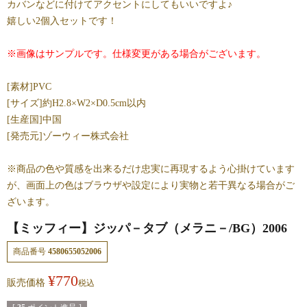
カバンなどに付けてアクセントにしてもいいですよ♪
嬉しい2個入セットです！
※画像はサンプルです。仕様変更がある場合がございます。
[素材]PVC
[サイズ]約H2.8×W2×D0.5cm以内
[生産国]中国
[発売元]ゾーウィー株式会社
※商品の色や質感を出来るだけ忠実に再現するよう心掛けています
が、画面上の色はブラウザや設定により実物と若干異なる場合がご
ざいます。
【ミッフィー】ジッパ－タブ（メラニ－/BG）2006
商品番号
4580655052006
¥
770
販売価格
税込