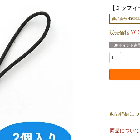
【ミッフィ
商品番号
458065
¥
6
販売価格
[
30
ポイント進呈
返品特約につ
商品について