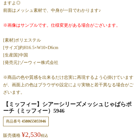
ますよ◎
前面はメッシュ素材で、中身が一目でわかります♪
※画像はサンプルです。仕様変更がある場合がございます。
[素材]ポリエステル
[サイズ]約H16.5×W10×D6cm
[生産国]中国
[発売元]ゾーウィー株式会社
※商品の色や質感を出来るだけ忠実に再現するよう心掛けています
が、画面上の色はブラウザや設定により実物と若干異なる場合がご
ざいます。
【ミッフィー】シアーシリーズメッシュじゃばらポ
ーチ（ミッフィー）5946
商品番号
4580655055946
¥
2,530
販売価格
税込