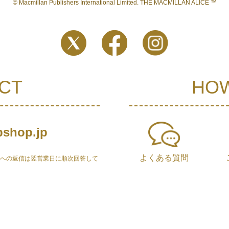
© Macmillan Publishers International Limited. THE MACMILLAN ALICE ™
CT
HOW
shop.jp
よくある質問
せへの返信は翌営業日に順次回答して