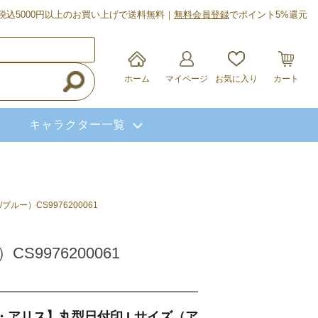
税込5000円以上のお買い上げで送料無料｜
無料会員登録
でポイント5%還元
ホーム
マイページ
お気に入り
カート
キャラクター一覧
ー）CS9976200061
9976200061
・アリス】丸型日付印 Lサイズ（ア