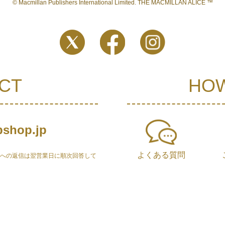
© Macmillan Publishers International Limited. THE MACMILLAN ALICE ™
CT
HOW
shop.jp
よくある質問
せへの返信は翌営業日に順次回答して