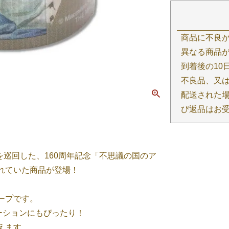
商品に不良
異なる商品が
到着後の10
不良品、又
配送された場
び返品はお
を巡回した、160周年記念「不思議の国のア
れていた商品が登場！
ープです。
ーションにもぴったり！
えます。