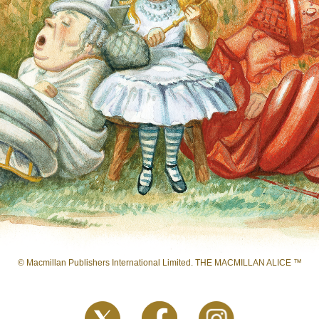
© Macmillan Publishers International Limited. THE MACMILLAN ALICE ™