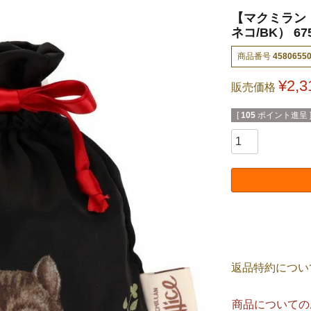
【マクミラン
ネコ/BK） 67
商品番号
4580655
¥
2,3
販売価格
[
105
ポイント進呈 
返品特約につい
商品についての