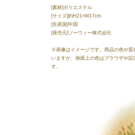
[素材]ポリエステル
[サイズ]約H21×W17cm
[生産国]中国
[発売元]ゾーウィー株式会社
※画像はイメージです。商品の色や質
いますが、画面上の色はブラウザや設
す。