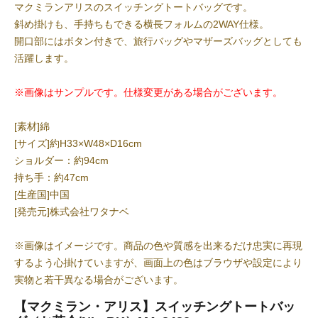
マクミランアリスのスイッチングトートバッグです。
斜め掛けも、手持ちもできる横長フォルムの2WAY仕様。
開口部にはボタン付きで、旅行バッグやマザーズバッグとしても
活躍します。
※画像はサンプルです。仕様変更がある場合がございます。
[素材]綿
[サイズ]約H33×W48×D16cm
ショルダー：約94cm
持ち手：約47cm
[生産国]中国
[発売元]株式会社ワタナベ
※画像はイメージです。商品の色や質感を出来るだけ忠実に再現
するよう心掛けていますが、画面上の色はブラウザや設定により
実物と若干異なる場合がございます。
【マクミラン・アリス】スイッチングトートバッ