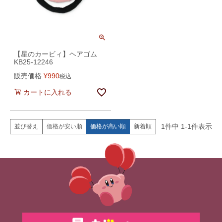
【星のカービィ】ヘアゴム
KB25-12246
販売価格
¥
990
税込
カートに入れる
1
件中
1
-
1
件表示
価格が安い順
価格が高い順
新着順
並び替え