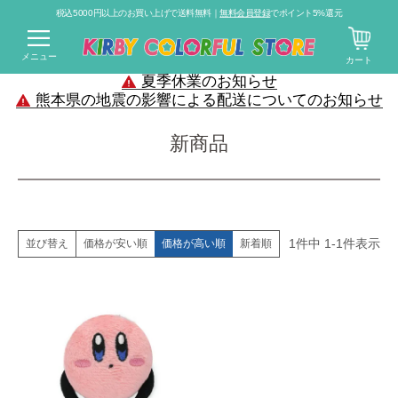
税込5000円以上のお買い上げで送料無料｜
無料会員登録
でポイント5%還元
メニュー
カート
夏季休業のお知らせ
熊本県の地震の影響による配送についてのお知らせ
新商品
1
件中
1
-
1
件表示
価格が安い順
価格が高い順
新着順
並び替え