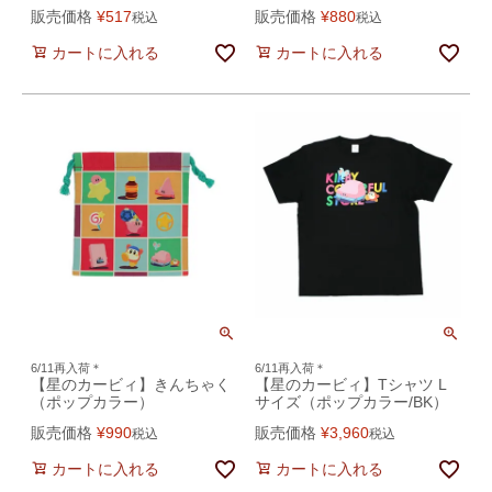
販売価格
¥
517
販売価格
¥
880
税込
税込
カートに入れる
カートに入れる
6/11再入荷＊
6/11再入荷＊
【星のカービィ】きんちゃく
【星のカービィ】Tシャツ L
（ポップカラー）
サイズ（ポップカラー/BK）
販売価格
¥
990
販売価格
¥
3,960
税込
税込
カートに入れる
カートに入れる