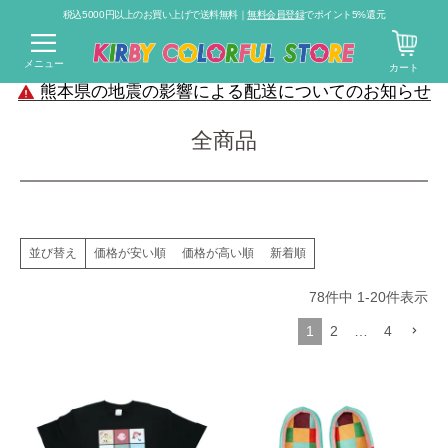
税込5000円以上のお買い上げで送料無料｜
無料会員登録
でポイント5%還元
メニュー
カート
熊本県の地震の影響による配送についてのお知らせ
全商品
価格が安い順
価格が高い順
新着順
並び替え
78
件中
1
-
20
件表示
1
2
…
4