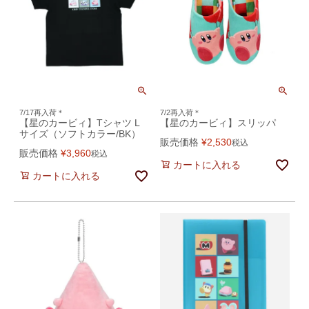
7/17再入荷＊
7/2再入荷＊
【星のカービィ】Tシャツ L
【星のカービィ】スリッパ
サイズ（ソフトカラー/BK）
販売価格
¥
2,530
税込
販売価格
¥
3,960
税込
カートに入れる
カートに入れる