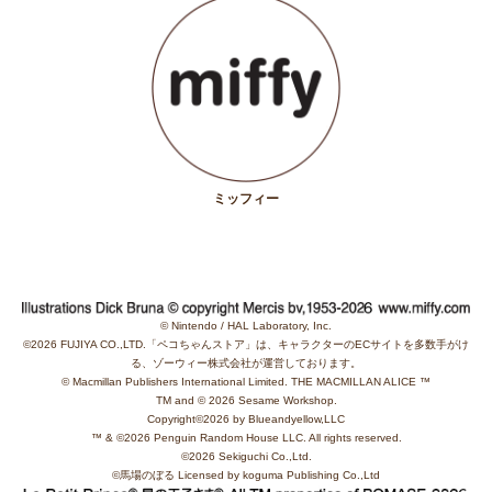
ミッフィー
© Nintendo / HAL Laboratory, Inc.
©2026 FUJIYA CO.,LTD.「ペコちゃんストア」は、キャラクターのECサイトを多数手がけ
る、ゾーウィー株式会社が運営しております。
© Macmillan Publishers International Limited. THE MACMILLAN ALICE ™
TM and © 2026 Sesame Workshop.
Copyright©2026 by Blueandyellow,LLC
™ & ©2026 Penguin Random House LLC. All rights reserved.
©︎2026 Sekiguchi Co.,Ltd.
©馬場のぼる Licensed by koguma Publishing Co.,Ltd