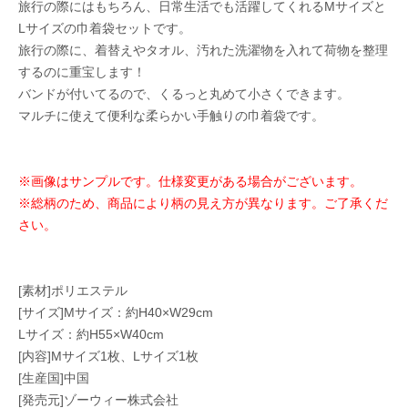
旅行の際にはもちろん、日常生活でも活躍してくれるMサイズと
Lサイズの巾着袋セットです。
旅行の際に、着替えやタオル、汚れた洗濯物を入れて荷物を整理
するのに重宝します！
バンドが付いてるので、くるっと丸めて小さくできます。
マルチに使えて便利な柔らかい手触りの巾着袋です。
※画像はサンプルです。仕様変更がある場合がございます。
※総柄のため、商品により柄の見え方が異なります。ご了承くだ
さい。
[素材]ポリエステル
[サイズ]Mサイズ：約H40×W29cm
Lサイズ：約H55×W40cm
[内容]Mサイズ1枚、Lサイズ1枚
[生産国]中国
[発売元]ゾーウィー株式会社