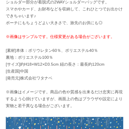
ショルダー部分が着脱式の2WAYショルダーバッグです。
スマホやカード、お財布などを収納して、これひとつでお出かけ
できちゃいます♪
ポーチにもちょうどよい大きさで、旅先のお供にも◎
※画像はサンプルです。仕様変更がある場合がございます。
[素材]本体：ポリウレタン60％、ポリエステル40％
裏地：ポリエステル100％
[サイズ]約H18×W12×D3.5cm 紐の長さ：最長約120cm
[生産国]中国
[発売元]株式会社ワタナベ
※画像はイメージです。商品の色や質感を出来るだけ忠実に再現
するよう心掛けていますが、画面上の色はブラウザや設定により
実物と若干異なる場合がございます。