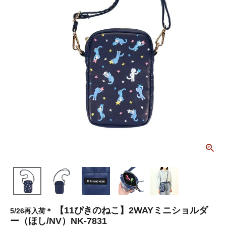
【11ぴきのねこ】2WAYミニショルダ
5/26再入荷＊
ー（ほし/NV）NK-7831