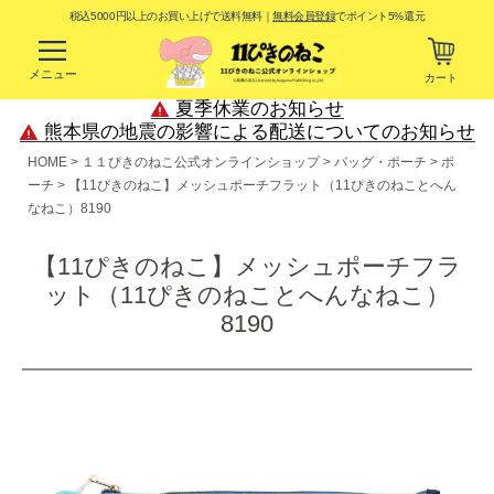
税込5000円以上のお買い上げで送料無料｜
無料会員登録
でポイント5%還元
メニュー
カート
夏季休業のお知らせ
熊本県の地震の影響による配送についてのお知らせ
HOME
１１ぴきのねこ公式オンラインショップ
バッグ・ポーチ
ポ
ーチ
【11ぴきのねこ】メッシュポーチフラット（11ぴきのねことへん
なねこ）8190
【11ぴきのねこ】メッシュポーチフラ
ット（11ぴきのねことへんなねこ）
8190