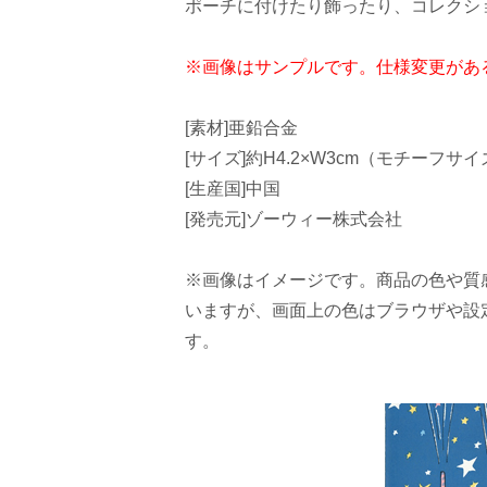
ポーチに付けたり飾ったり、コレクシ
※画像はサンプルです。仕様変更があ
[素材]亜鉛合金
[サイズ]約H4.2×W3cm（モチーフサ
[生産国]中国
[発売元]ゾーウィー株式会社
※画像はイメージです。商品の色や質
いますが、画面上の色はブラウザや設
す。