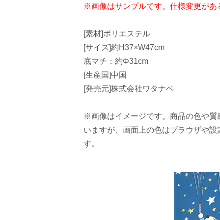
※画像はサンプルです。仕様変更があ
[素材]ポリエステル
[サイズ]約H37×W47cm
底マチ：約Φ31cm
[生産国]中国
[発売元]株式会社ワタナベ
※画像はイメージです。商品の色や質
いますが、画面上の色はブラウザや設
す。