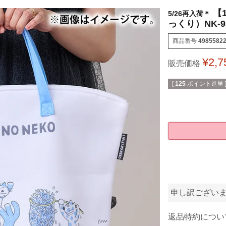
【
5/26再入荷＊
っくり）NK-9
商品番号
4985582
¥
2,7
販売価格
[
125
ポイント進呈 
申し訳ござい
返品特約につい