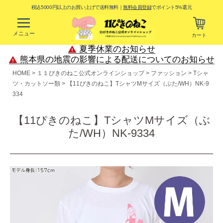
税込5000円以上のお買い上げで送料無料｜
無料会員登録
でポイント5%還元
メニュー
カート
夏季休業のお知らせ
熊本県の地震の影響による配送についてのお知らせ
HOME
１１ぴきのねこ公式オンラインショップ
ファッション
Tシャ
ツ・カットソー類
【11ぴきのねこ】TシャツMサイズ（ぶた/WH）NK-9
334
【11ぴきのねこ】TシャツMサイズ（ぶ
た/WH）NK-9334