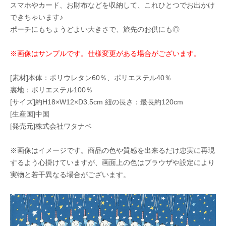
スマホやカード、お財布などを収納して、これひとつでお出かけ
できちゃいます♪
ポーチにもちょうどよい大きさで、旅先のお供にも◎
※画像はサンプルです。仕様変更がある場合がございます。
[素材]本体：ポリウレタン60％、ポリエステル40％
裏地：ポリエステル100％
[サイズ]約H18×W12×D3.5cm 紐の長さ：最長約120cm
[生産国]中国
[発売元]株式会社ワタナベ
※画像はイメージです。商品の色や質感を出来るだけ忠実に再現
するよう心掛けていますが、画面上の色はブラウザや設定により
実物と若干異なる場合がございます。