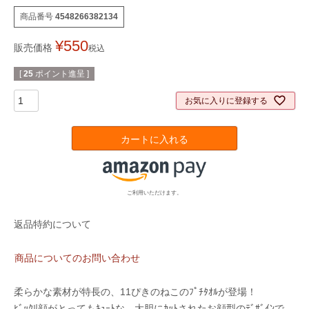
商品番号
4548266382134
¥
550
販売価格
税込
[
25
ポイント進呈 ]
お気に入りに登録する
カートに入れる
ご利用いただけます。
返品特約について
商品についてのお問い合わせ
柔らかな素材が特長の、11ぴきのねこのﾌﾟﾁﾀｵﾙが登場！
ﾋﾞｯｸﾘ顔がとってもｷｭｰﾄな、大胆にｶｯﾄされたお顔型のﾃﾞｻﾞｲﾝで