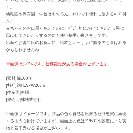
す。
幼稚園や保育園、学校はもちろん、ｷｯﾁﾝでも便利に使えるﾙｰﾌﾟ付
き♪
赤ちゃんのお口周りをふくのに、ﾍﾞﾋﾞｰｶｰにかけておいたり鞄に
忍ばせておいたりするのにも使い勝手が良さそうです。
出産やお誕生日のお祝いに、絵本といっしょに贈るのも喜ばれる
かもしれませんね。
※画像はｻﾝﾌﾟﾙです。仕様変更がある場合がございます。
[素材]綿100％
[ｻｲｽﾞ]約H19×W20cm
[生産国]中国
[発売元]林株式会社
※画像はイメージです。商品の色や質感を出来るだけ忠実に再現
するよう心掛けていますが、画面上の色はﾌﾞﾗｳｻﾞや設定により実
物と若干異なる場合がございます。