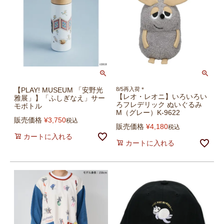
【PLAY! MUSEUM 「安野光
8/5再入荷＊
【レオ・レオニ】いろいろい
雅展」】「ふしぎなえ」サー
ろフレデリック ぬいぐるみ
モボトル
M（グレー）K-9622
販売価格
¥
3,750
税込
販売価格
¥
4,180
税込
カートに入れる
カートに入れる