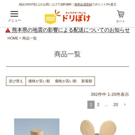
税込5000円以上のお買い上げで送料無料｜
無料会員登録
でポイント5%還元
メニュー
カート
熊本県の地震の影響による配送についてのお知らせ
HOME
商品一覧
商品一覧
価格が安い順
価格が高い順
新着順
並び替え
392
件中
1
-
20
件表示
1
2
…
20