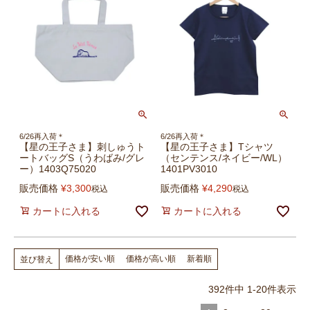
6/26再入荷＊
6/26再入荷＊
【星の王子さま】刺しゅうト
【星の王子さま】Tシャツ
ートバッグS（うわばみ/グレ
（センテンス/ネイビー/WL）
ー）1403Q75020
1401PV3010
販売価格
¥
3,300
販売価格
¥
4,290
税込
税込
カートに入れる
カートに入れる
価格が安い順
価格が高い順
新着順
並び替え
392
件中
1
-
20
件表示