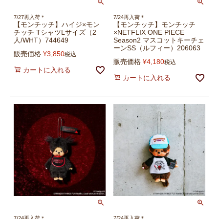
7/27再入荷＊
7/24再入荷＊
【モンチッチ】ハイジ×モン
【モンチッチ】モンチッチ
チッチ TシャツLサイズ（2
×NETFLIX ONE PIECE
人/WHT）744649
Season2 マスコットキーチェ
ーンSS（ルフィー）206063
販売価格
¥
3,850
税込
販売価格
¥
4,180
税込
カートに入れる
カートに入れる
7/24再入荷＊
7/24再入荷＊