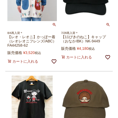
8/4再入荷＊
7/28再入荷＊
【レオ・レオニ】かっぽー着
【11ぴきのねこ】キャップ
（レオレオニフレンズ/ABC）
（おなか/BK）NK-9449
FA44258-62
販売価格
¥
4,180
税込
販売価格
¥
3,520
税込
カートに入れる
カートに入れる