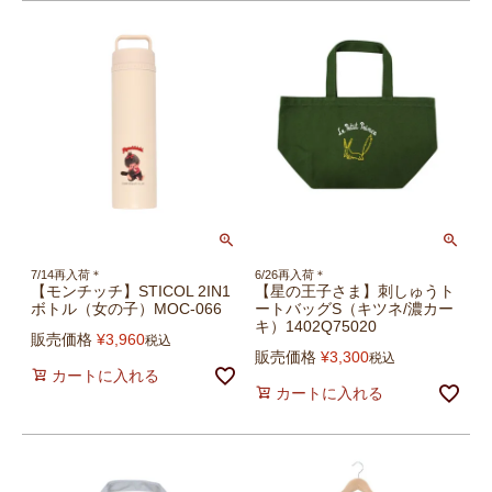
7/14再入荷＊
6/26再入荷＊
【モンチッチ】STICOL 2IN1
【星の王子さま】刺しゅうト
ボトル（女の子）MOC-066
ートバッグS（キツネ/濃カー
キ）1402Q75020
販売価格
¥
3,960
税込
販売価格
¥
3,300
税込
カートに入れる
カートに入れる