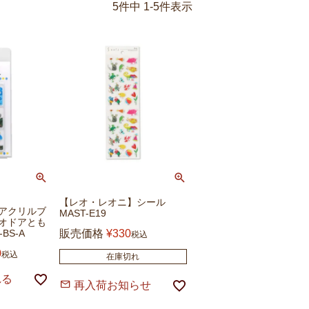
5
件中
1
-
5
件表示
【レオ・レオニ】シール
アクリルブ
MAST-E19
オドアとも
BS-A
販売価格
¥
330
税込
0
税込
在庫切れ
れる
再入荷お知らせ