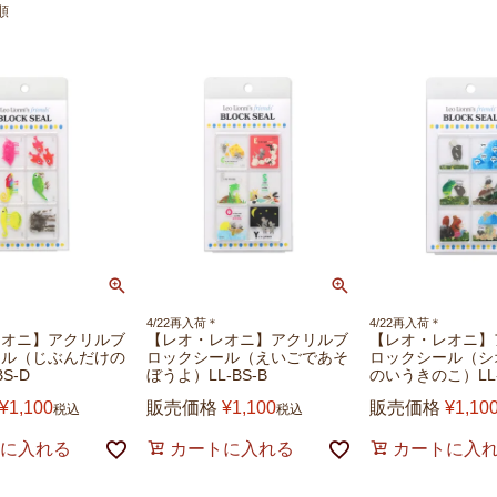
順
4/22再入荷＊
4/22再入荷＊
レオニ】アクリルブ
【レオ・レオニ】アクリルブ
【レオ・レオニ】
ール（じぶんだけの
ロックシール（えいごであそ
ロックシール（シ
S-D
ぼうよ）LL-BS-B
のいうきのこ）LL-
¥
1,100
販売価格
¥
1,100
販売価格
¥
1,10
税込
税込
に入れる
カートに入れる
カートに入