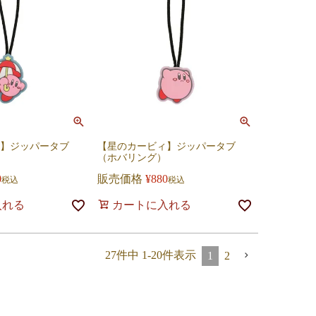
】ジッパータブ
【星のカービィ】ジッパータブ
（ホバリング）
0
販売価格
¥
880
税込
税込
入れる
カートに入れる
27
件中
1
-
20
件表示
1
2