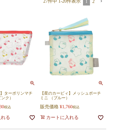
27
件中
1
-
20
件表示
1
2
】ターポリンマチ
【星のカービィ】メッシュポーチ
ピンク）
ミニ （ブルー）
30
販売価格
¥
1,760
税込
税込
入れる
カートに入れる