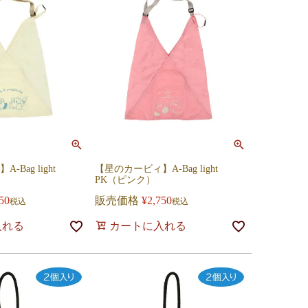
Bag light
【星のカービィ】A-Bag light
）
PK（ピンク）
50
販売価格
¥
2,750
税込
税込
入れる
カートに入れる