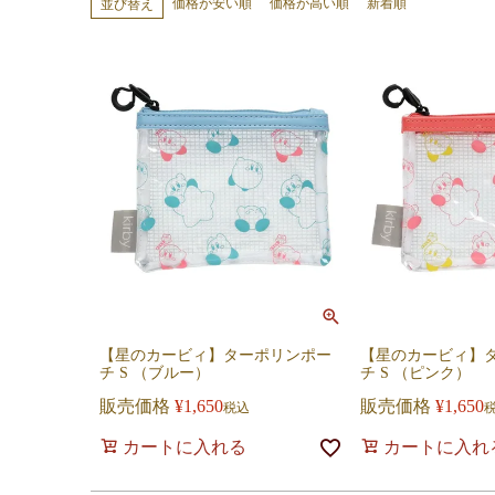
価格が安い順
価格が高い順
新着順
並び替え
【星のカービィ】ターポリンポー
【星のカービィ】
チ S （ブルー）
チ S （ピンク）
販売価格
¥
1,650
販売価格
¥
1,650
税込
カートに入れる
カートに入れ