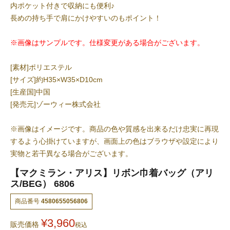
内ポケット付きで収納にも便利♪
長めの持ち手で肩にかけやすいのもポイント！
※画像はサンプルです。仕様変更がある場合がございます。
[素材]ポリエステル
[サイズ]約H35×W35×D10cm
[生産国]中国
[発売元]ゾーウィー株式会社
※画像はイメージです。商品の色や質感を出来るだけ忠実に再現
するよう心掛けていますが、画面上の色はブラウザや設定により
実物と若干異なる場合がございます。
【マクミラン・アリス】リボン巾着バッグ（アリ
ス/BEG） 6806
商品番号
4580655056806
¥
3,960
販売価格
税込